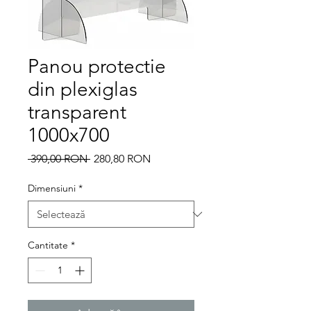
Panou protectie
din plexiglas
transparent
1000x700
Preț
Preț
 390,00 RON 
280,80 RON
normal
redus
Dimensiuni
*
Cantitate
*