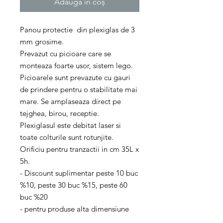
Adaugă în coș
Panou protectie din plexiglas de 3
mm grosime.
Prevazut cu picioare care se
monteaza foarte usor, sistem lego.
Picioarele sunt prevazute cu gauri
de prindere pentru o stabilitate mai
mare. Se amplaseaza direct pe
tejghea, birou, receptie.
Plexiglasul este debitat laser si
toate colturile sunt rotunjite.
Orificiu pentru tranzactii in cm 35L x
5h.
- Discount suplimentar peste 10 buc
%10, peste 30 buc %15, peste 60
buc %20
- pentru produse alta dimensiune
sau forma speciale va rog trimitet